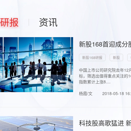
研报
资讯
新股168首迎成分
新股168研报
新股
中国上市公司研究院去年12
标，筛选出值得重点关注的1
指数累计上涨8....
杨霞/文
2018-05-18 16
科技股高歌猛进 新