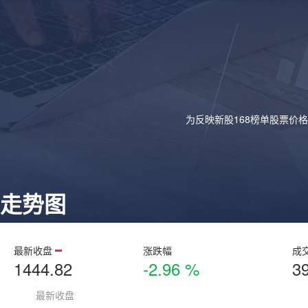
为反映新股168榜单股票价
走势图
最新收盘
涨跌幅
成
1444.82
-2.96 %
3