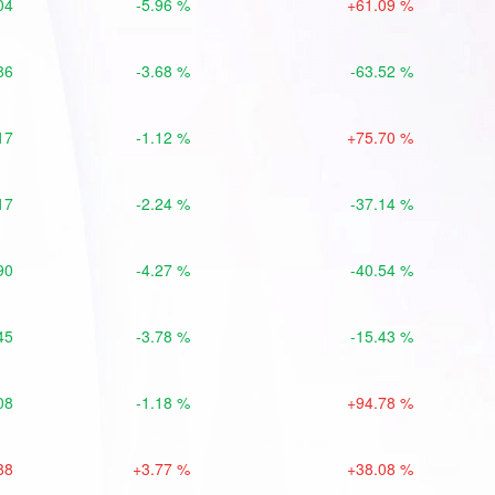
04
-5.96 %
+61.09 %
86
-3.68 %
-63.52 %
17
-1.12 %
+75.70 %
17
-2.24 %
-37.14 %
90
-4.27 %
-40.54 %
45
-3.78 %
-15.43 %
08
-1.18 %
+94.78 %
88
+3.77 %
+38.08 %