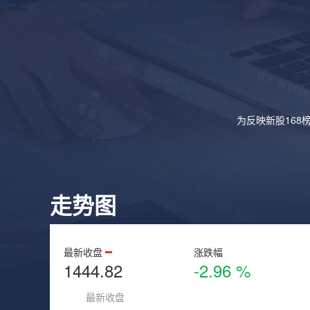
为反映新股168
走势图
最新收盘
涨跌幅
1444.82
-2.96 %