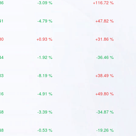
86
-3.09 %
+116.72 %
41
-4.79 %
+47.82 %
80
+0.93 %
+31.86 %
44
-1.92 %
-36.46 %
03
-8.19 %
+38.49 %
16
-4.91 %
+49.80 %
68
-3.39 %
-34.87 %
48
-0.53 %
-19.26 %