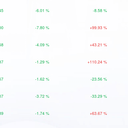
45
-6.01 %
-8.58 %
00
-7.80 %
+99.93 %
58
-4.09 %
+43.21 %
37
-1.29 %
+110.24 %
67
-1.62 %
-23.56 %
07
-3.72 %
-33.29 %
89
-1.74 %
+63.67 %