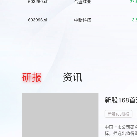
603260.sh
合盛硅业
27.
603996.sh
中新科技
3.
研报
资讯
新股168
新股168研报
中国上市公司研究
标，筛选出值得重