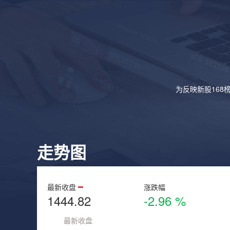
为反映新股168
走势图
最新收盘
涨跌幅
1444.82
-2.96 %