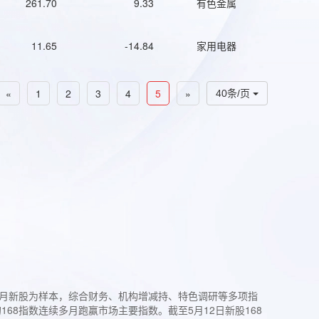
261.70
9.33
有色金属
11.65
-14.84
家用电器
«
1
2
3
4
5
»
40条/页
过3个月新股为样本，综合财务、机构增减持、特色调研等多项指
68指数连续多月跑赢市场主要指数。截至5月12日新股168