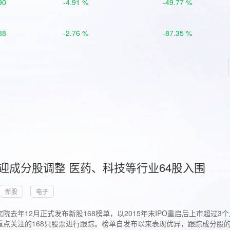
90
-4.91 %
-49.77 %
88
-2.76 %
-87.35 %
首迎成分股调整 医药、科技等行业64股入围
新股
电子
院去年12月正式发布新股168榜单，以2015年末IPO重启后上市超
点关注的168只股票进行跟踪。榜单自发布以来表现优异，跟踪成分股的1