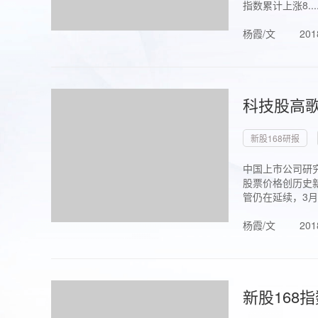
指数累计上涨8...
杨霞/文
201
科技股高歌
新股168研报
中国上市公司研究
股票价格创历史新
管仍在延续，3月1.
杨霞/文
201
新股168