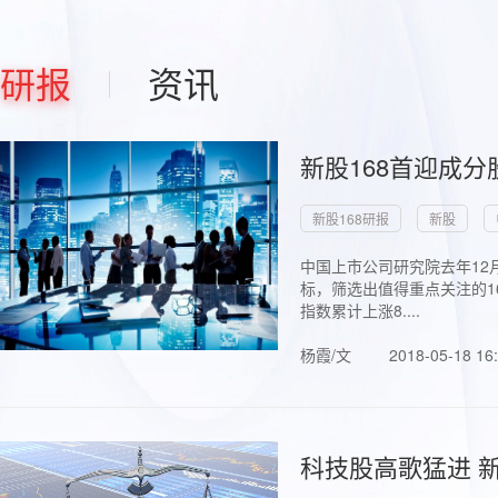
研报
资讯
新股168首迎成分
新股168研报
新股
中国上市公司研究院去年12
标，筛选出值得重点关注的1
指数累计上涨8....
杨霞/文
2018-05-18 16
科技股高歌猛进 新