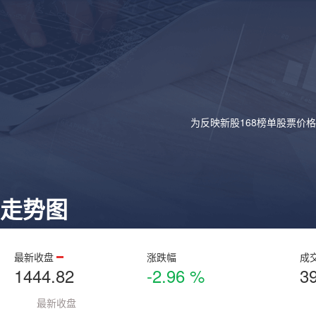
为反映新股168榜单股票价
走势图
最新收盘
涨跌幅
成
1444.82
-2.96 %
3