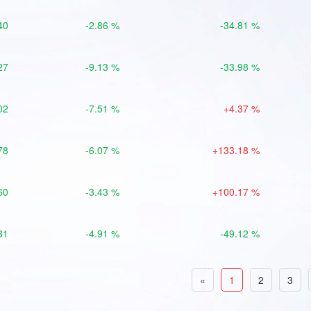
40
-2.86 %
-34.81 %
27
-9.13 %
-33.98 %
02
-7.51 %
+4.37 %
78
-6.07 %
+133.18 %
60
-3.43 %
+100.17 %
31
-4.91 %
-49.12 %
«
1
2
3