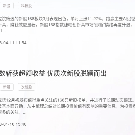
新股
科技股
院筛选的新股168板块3月表现出色，单月上涨11.27%，跑赢主要A
高，赚钱效应显著。新股168指数涨幅创新高市场“炒新”情绪再度升温，
..
8-04-11 11:54
指数斩获超额收益 优质次新股脱颍而出
新股
次新股
究院12月初发布值得重点关注的168只新股榜单，并进行了长期动态跟踪
及基本面异动，从中梳理总结对长期投资价值有影响的重要信息，为投资者
多的关注，...
8-01-10 15:40