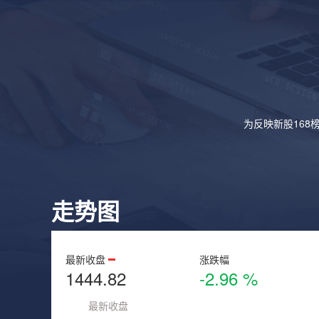
为反映新股168
走势图
最新收盘
涨跌幅
1444.82
-2.96 %