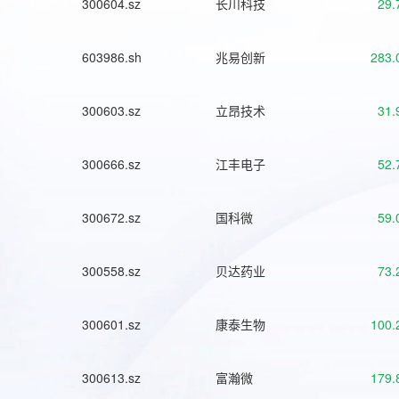
300604.sz
长川科技
29.
603986.sh
兆易创新
283.
300603.sz
立昂技术
31.
300666.sz
江丰电子
52.
300672.sz
国科微
59.
300558.sz
贝达药业
73.
300601.sz
康泰生物
100.
300613.sz
富瀚微
179.