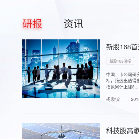
研报
资讯
新股168
新股168研报
中国上市公司研究
标，筛选出值得重
指数累计上涨8...
杨霞/文
201
科技股高歌