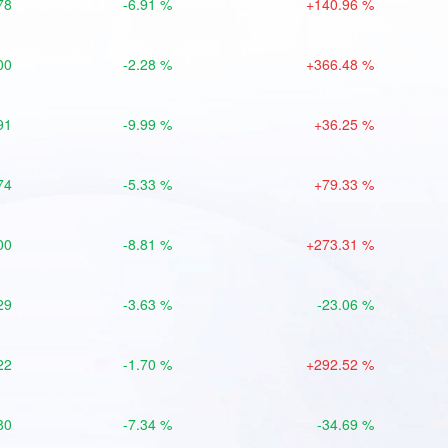
78
-6.91 %
+140.96 %
00
-2.28 %
+366.48 %
91
-9.99 %
+36.25 %
74
-5.33 %
+79.33 %
00
-8.81 %
+273.31 %
29
-3.63 %
-23.06 %
22
-1.70 %
+292.52 %
80
-7.34 %
-34.69 %