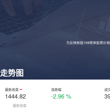
为反映新股168榜单股票价
走势图
最新收盘
涨跌幅
成
1444.82
-2.96 %
3