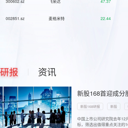
300602.sz
飞荣达
47.37
002851.sz
麦格米特
22.44
研报
资讯
新股168首迎成分
新股168研报
新股
中国上市公司研究院去年12
标，筛选出值得重点关注的1