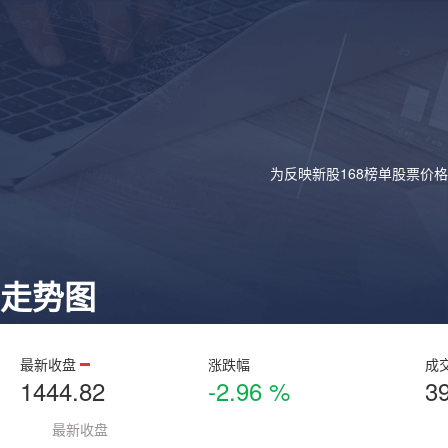
为反映新股168榜单股票价
走势图
最新收盘
涨跌幅
成
1444.82
-2.96 %
3