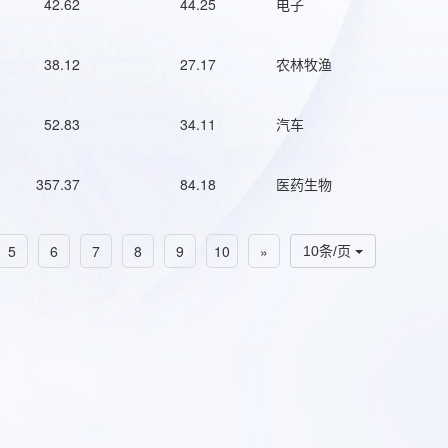
42.62
44.25
电子
38.12
27.17
农林牧渔
52.83
34.11
汽车
357.37
84.18
医药生物
5
6
7
8
9
10
»
10条/页