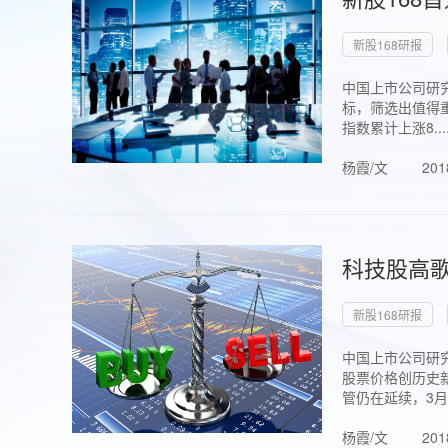
新股168研报
中国上市公司研究
标，筛选出值得重
指数累计上涨8...
杨霞/文
201
科技股高歌
新股168研报
中国上市公司研究
股票价格创历史新
管仍在延续，3月1.
杨霞/文
201