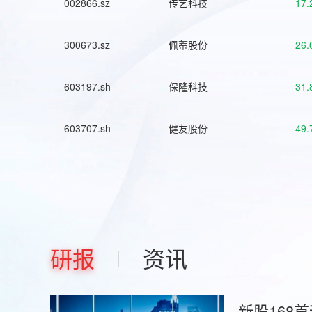
002866.sz
传艺科技
17.
300673.sz
佩蒂股份
26.
603197.sh
保隆科技
31.
603707.sh
健友股份
49.
研报
资讯
新股168