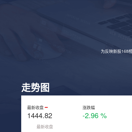
为反映新股168
走势图
最新收盘
涨跌幅
1444.82
-2.96 %