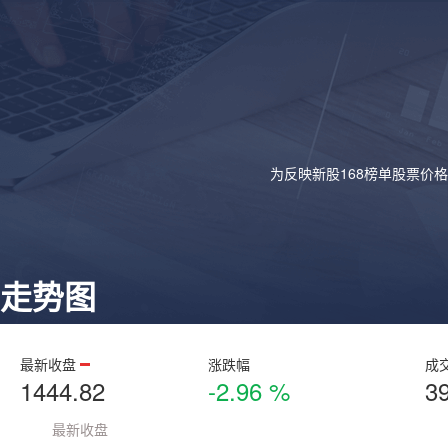
为反映新股168榜单股票价
走势图
最新收盘
涨跌幅
成
1444.82
-2.96 %
3