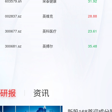
603579.sh
荣泰健康
31.92
002837.sz
英维克
28.88
300677.sz
英科医疗
23.61
300681.sz
英搏尔
35.48
研报
资讯
新股168首迎成分