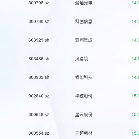
300708.sz
聚灿光电
14.
300730.sz
科创信息
14.
603929.sh
亚翔集成
14.
603466.sh
风语筑
14.
603933.sh
睿能科技
14.
002840.sz
华统股份
15.
300648.sz
星云股份
15.
300554.sz
三超新材
15.