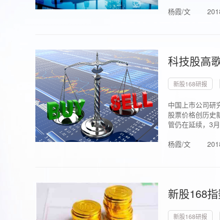
杨霞/文
201
科技股高歌
新股168研报
中国上市公司研究
股票价格创历史新
管仍在延续，3月1.
杨霞/文
201
新股168
新股168研报