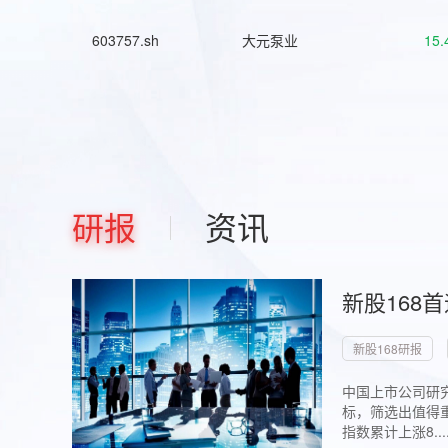
603757.sh
大元泵业
15.
研报
资讯
新股168
新股168研报
中国上市公司研究
标，筛选出值得重
指数累计上涨8...