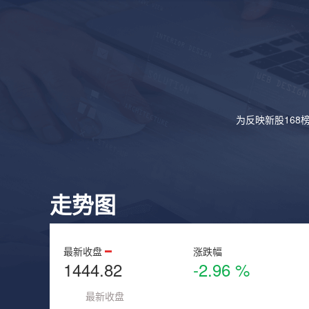
为反映新股168
走势图
最新收盘
涨跌幅
1444.82
-2.96 %