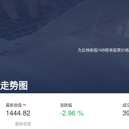
为反映新股168榜单股票价
走势图
最新收盘
涨跌幅
成
1444.82
-2.96 %
3