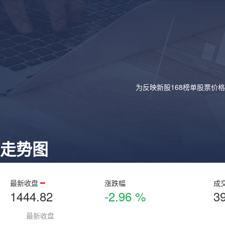
为反映新股168榜单股票价
走势图
最新收盘
涨跌幅
成
1444.82
-2.96 %
3