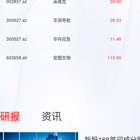
002837.sz
英维克
28.88
300627.sz
华测导航
28.03
300527.sz
华舟应急
11.46
603658.sh
安图生物
113.50
研报
资讯
新股168首迎成分