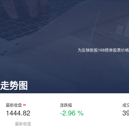
为反映新股168榜单股票价
走势图
最新收盘
涨跌幅
成
1444.82
-2.96 %
3