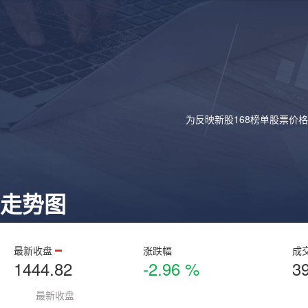
为反映新股168榜单股票价
走势图
最新收盘
涨跌幅
成
1444.82
-2.96 %
3