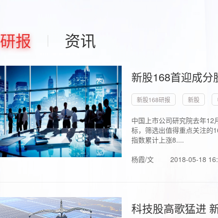
研报
资讯
新股168首迎成分
新股168研报
新股
中国上市公司研究院去年12
标，筛选出值得重点关注的1
指数累计上涨8....
杨霞/文
2018-05-18 16
科技股高歌猛进 新