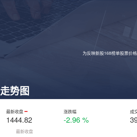
为反映新股168榜单股票价
走势图
最新收盘
涨跌幅
成
1444.82
-2.96 %
3