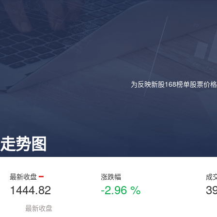
为反映新股168榜单股票价
走势图
最新收盘
涨跌幅
成
1444.82
-2.96 %
3