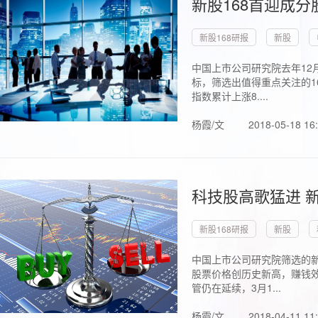
新股168首迎成分
新股168研报
新股
中国上市公司研究院去年12
标，筛选出值得重点关注的1
指数累计上涨8....
杨霞/文
2018-05-18 16
科技股高歌猛进 新
新股168研报
新股
中国上市公司研究院筛选的新
股票价格创历史新高，赚钱效
管仍在延续，3月1...
杨霞/文
2018-04-11 11