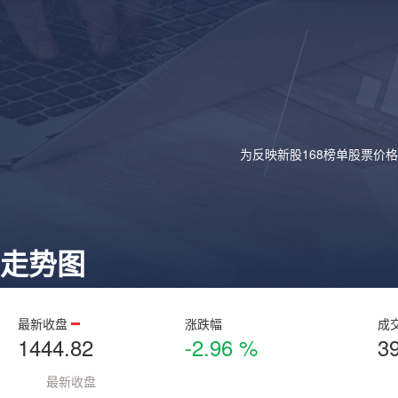
为反映新股168榜单股票价
走势图
最新收盘
涨跌幅
成
1444.82
-2.96 %
3