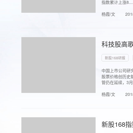
指数累计上涨8...
杨霞/文
201
科技股高歌
新股168研报
中国上市公司研究
股票价格创历史新
管仍在延续，3月1.
杨霞/文
201
新股168