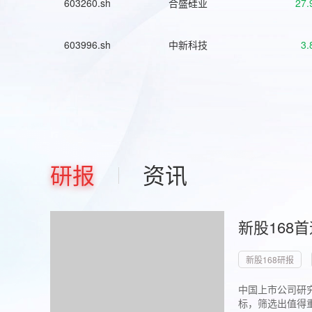
603260.sh
合盛硅业
27.
603996.sh
中新科技
3.
研报
资讯
新股168
新股168研报
中国上市公司研究
标，筛选出值得重