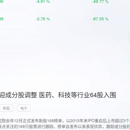
90
-4.91 %
-49.77 %
88
-2.76 %
-87.35 %
首迎成分股调整 医药、科技等行业64股入围
新股
电子
院去年12月正式发布新股168榜单，以2015年末IPO重启后上市超
点关注的168只股票进行跟踪。榜单自发布以来表现优异，跟踪成分股的1