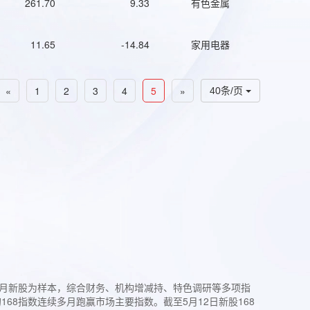
261.70
9.33
有色金属
11.65
-14.84
家用电器
«
1
2
3
4
5
»
40条/页
过3个月新股为样本，综合财务、机构增减持、特色调研等多项指
68指数连续多月跑赢市场主要指数。截至5月12日新股168