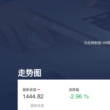
为反映新股168
走势图
最新收盘
涨跌幅
1444.82
-2.96 %