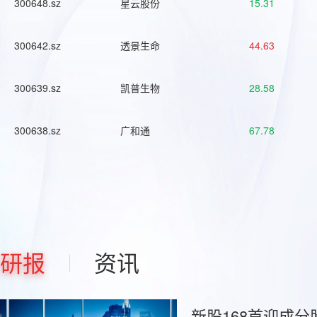
300648.sz
星云股份
15.31
300642.sz
透景生命
44.63
300639.sz
凯普生物
28.58
300638.sz
广和通
67.78
研报
资讯
新股168首迎成分