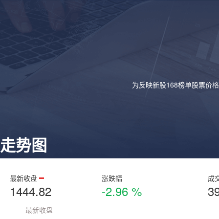
为反映新股168榜单股票价
走势图
最新收盘
涨跌幅
成
1444.82
-2.96 %
3