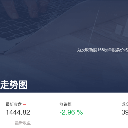
为反映新股168榜单股票价
走势图
最新收盘
涨跌幅
成
1444.82
-2.96 %
3