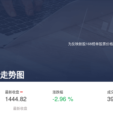
为反映新股168榜单股票价
走势图
最新收盘
涨跌幅
成
1444.82
-2.96 %
3