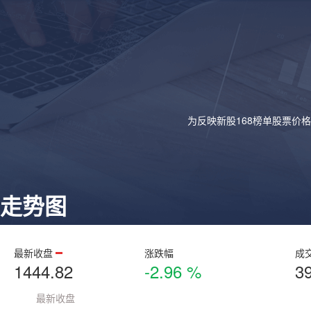
为反映新股168榜单股票价
走势图
最新收盘
涨跌幅
成
1444.82
-2.96 %
3