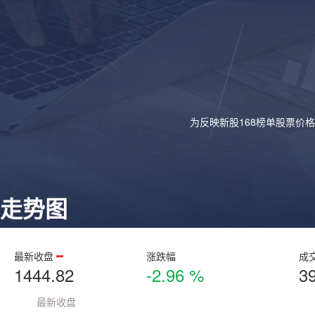
为反映新股168榜单股票价
走势图
最新收盘
涨跌幅
成
1444.82
-2.96 %
3