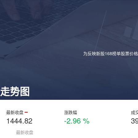
为反映新股168榜单股票价
走势图
最新收盘
涨跌幅
成
1444.82
-2.96 %
3