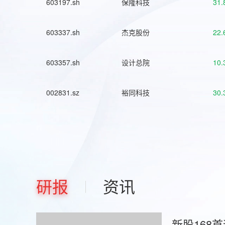
603197.sh
保隆科技
31.
603337.sh
杰克股份
22.
603357.sh
设计总院
10.
002831.sz
裕同科技
30.
研报
资讯
新股168