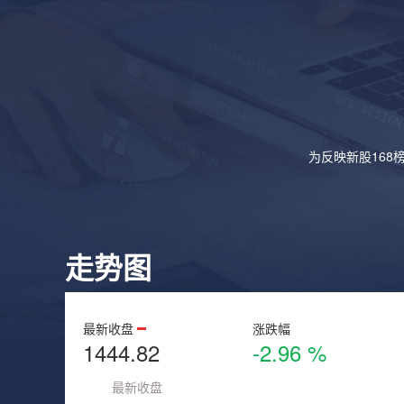
为反映新股168
走势图
最新收盘
涨跌幅
1444.82
-2.96 %