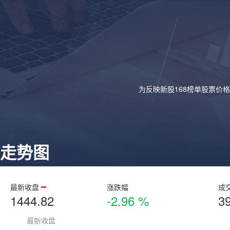
为反映新股168榜单股票价
走势图
最新收盘
涨跌幅
成
1444.82
-2.96 %
3