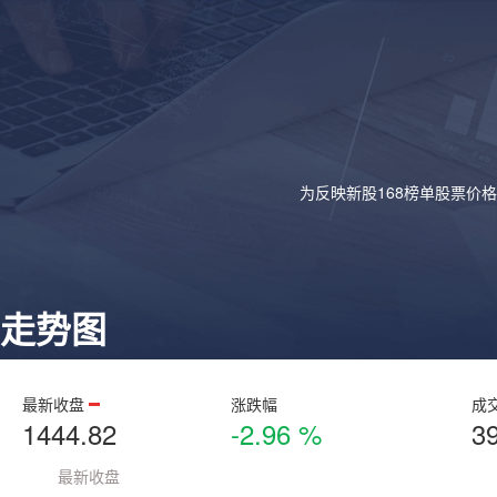
为反映新股168榜单股票价
走势图
最新收盘
涨跌幅
成
1444.82
-2.96 %
3