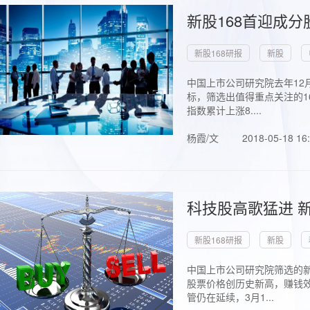
新股168首迎成分
新股168研报
新股
中国上市公司研究院去年12
标，筛选出值得重点关注的1
指数累计上涨8....
杨霞/文
2018-05-18 16
科技股高歌猛进 新
新股168研报
新股
中国上市公司研究院筛选的新
股票价格创历史新高，赚钱效
管仍在延续，3月1...