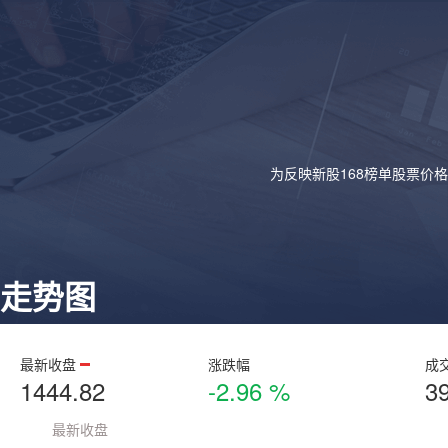
为反映新股168榜单股票价
走势图
最新收盘
涨跌幅
成
1444.82
-2.96 %
3