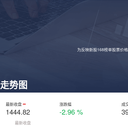
为反映新股168榜单股票价
走势图
最新收盘
涨跌幅
成
1444.82
-2.96 %
3