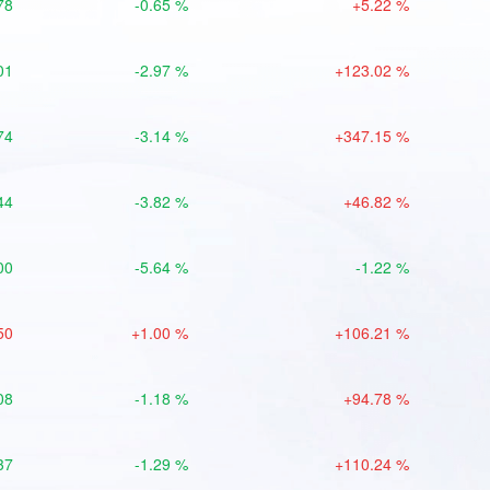
78
-0.65 %
+5.22 %
01
-2.97 %
+123.02 %
74
-3.14 %
+347.15 %
44
-3.82 %
+46.82 %
00
-5.64 %
-1.22 %
50
+1.00 %
+106.21 %
08
-1.18 %
+94.78 %
37
-1.29 %
+110.24 %