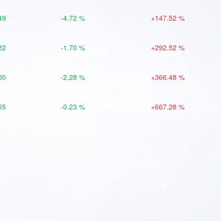
49
-4.72 %
+147.52 %
22
-1.70 %
+292.52 %
00
-2.28 %
+366.48 %
55
-0.23 %
+667.28 %