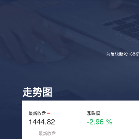
为反映新股168
走势图
最新收盘
涨跌幅
1444.82
-2.96 %