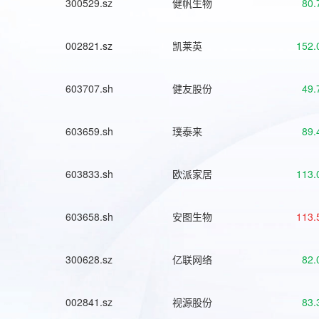
300529.sz
健帆生物
80.
002821.sz
凯莱英
152.
603707.sh
健友股份
49.
603659.sh
璞泰来
89.
603833.sh
欧派家居
113.
603658.sh
安图生物
113.
300628.sz
亿联网络
82.
002841.sz
视源股份
83.