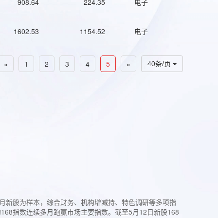
908.64
224.35
电子
1602.53
1154.52
电子
«
1
2
3
4
5
»
40条/页
过3个月新股为样本，综合财务、机构增减持、特色调研等多项指
68指数连续多月跑赢市场主要指数。截至5月12日新股168