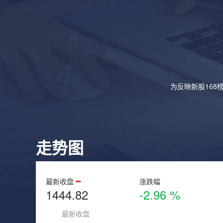
为反映新股168
走势图
最新收盘
涨跌幅
1444.82
-2.96 %