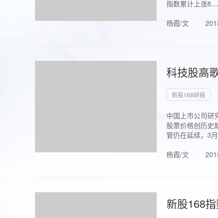
指数累计上涨8...
杨霞/文
201
科技股高歌
新股168研报
中国上市公司研究
股票价格创历史新
管仍在延续，3月1.
杨霞/文
201
新股168