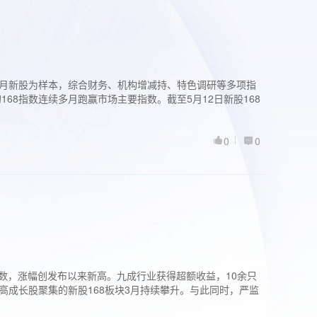
过3个月新股为样本，综合财务、机构增减持、特色调研等多项指
68指数连续多月跑赢市场主要指数。截至5月12日新股168
0
0
股指数，涨幅创发布以来新高。九成行业获得超额收益，10余只
高成长股聚集的新股168板块3月持续攀升。与此同时，严监