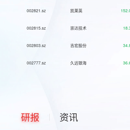
002821.sz
凯莱英
152.
002815.sz
崇达技术
18.
002803.sz
吉宏股份
34.
002777.sz
久远银海
36.
研报
资讯