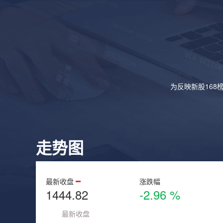
为反映新股168
走势图
最新收盘
涨跌幅
1444.82
-2.96 %