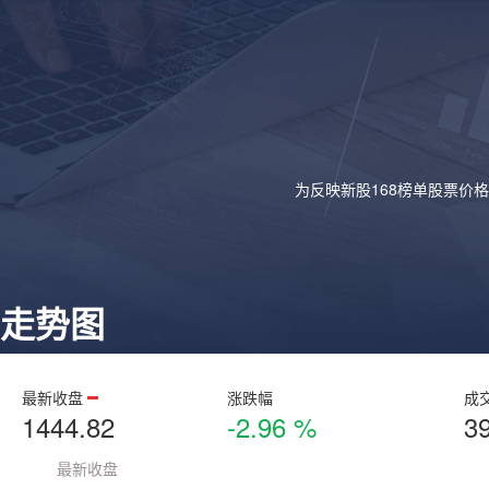
为反映新股168榜单股票价
走势图
最新收盘
涨跌幅
成
1444.82
-2.96 %
3