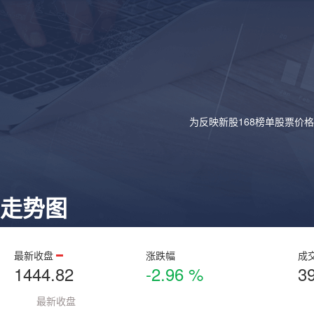
为反映新股168榜单股票价
走势图
最新收盘
涨跌幅
成
1444.82
-2.96 %
3