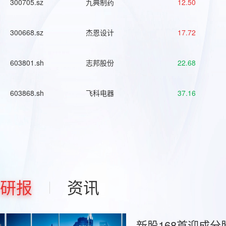
300705.sz
九典制药
12.50
300668.sz
杰恩设计
17.72
603801.sh
志邦股份
22.68
603868.sh
飞科电器
37.16
研报
资讯
新股168首迎成分