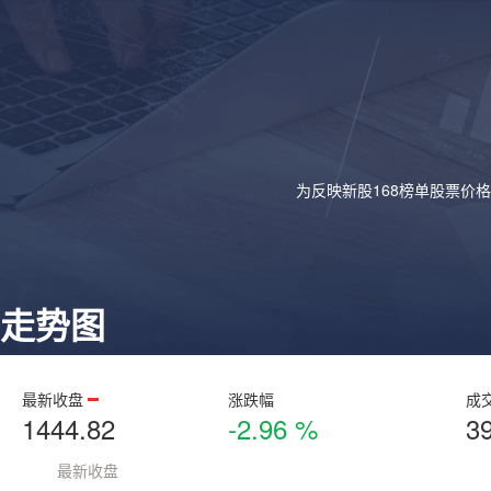
为反映新股168榜单股票价
走势图
最新收盘
涨跌幅
成
1444.82
-2.96 %
3