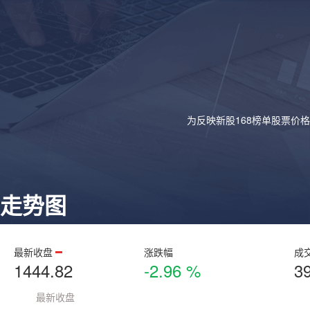
为反映新股168榜单股票价
走势图
最新收盘
涨跌幅
成
1444.82
-2.96 %
3