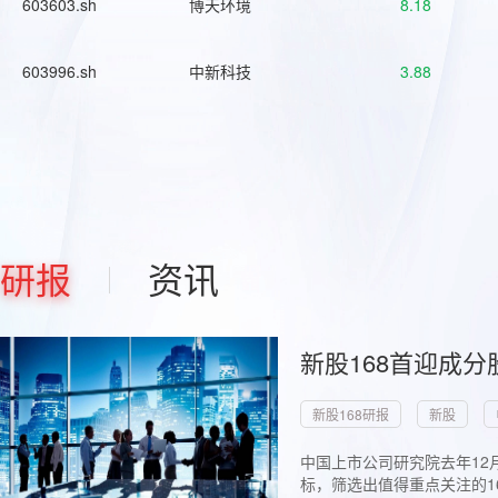
603603.sh
博天环境
8.18
603996.sh
中新科技
3.88
研报
资讯
新股168首迎成分
新股168研报
新股
中国上市公司研究院去年12
标，筛选出值得重点关注的1