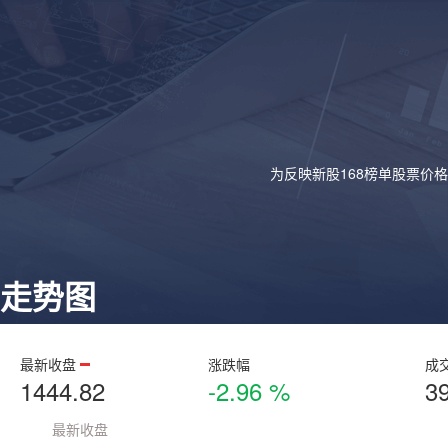
为反映新股168榜单股票价
走势图
最新收盘
涨跌幅
成
1444.82
-2.96 %
3