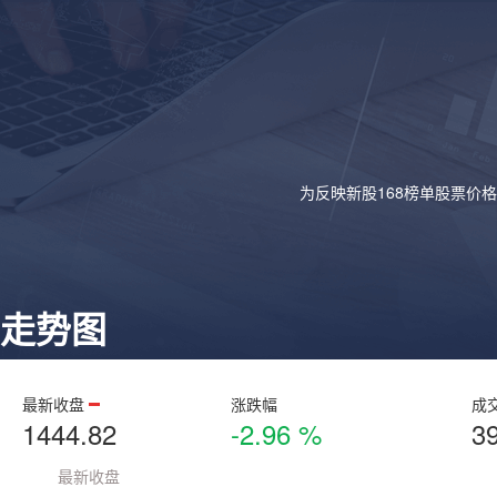
为反映新股168榜单股票价
走势图
最新收盘
涨跌幅
成
1444.82
-2.96 %
3