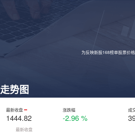
为反映新股168榜单股票价
走势图
最新收盘
涨跌幅
成
1444.82
-2.96 %
3