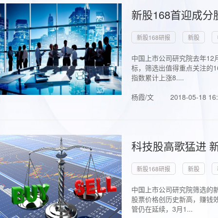
新股168首迎成分
新股168研报
新股
中国上市公司研究院去年12
标，筛选出值得重点关注的1
指数累计上涨8....
杨霞/文
2018-05-18 16
科技股高歌猛进 新
新股168研报
新股
中国上市公司研究院筛选的新
股票价格创历史新高，赚钱效
管仍在延续，3月1...