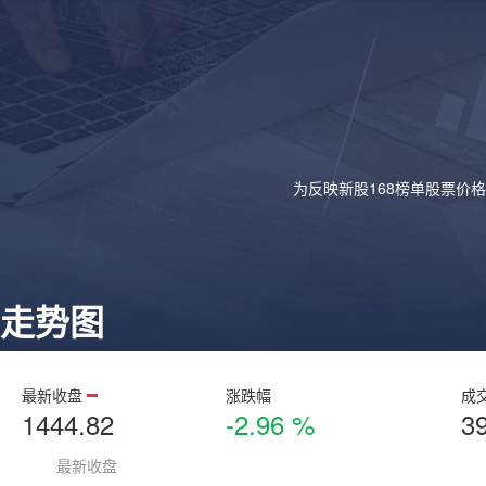
为反映新股168榜单股票价
走势图
最新收盘
涨跌幅
成
1444.82
-2.96 %
3