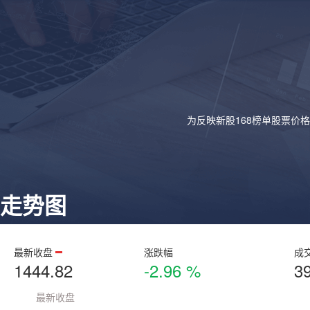
为反映新股168榜单股票价
走势图
最新收盘
涨跌幅
成
1444.82
-2.96 %
3