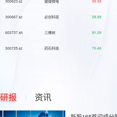
300623.sz
捷捷微电
39.93
300667.sz
必创科技
28.88
603737.sh
三棵树
91.29
300725.sz
药石科技
70.40
研报
资讯
新股168首迎成分