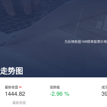
为反映新股168榜单股票价
走势图
最新收盘
涨跌幅
成
1444.82
-2.96 %
3