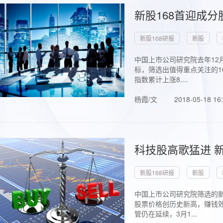
新股168首迎成分
新股168研报
新股
中国上市公司研究院去年12
标，筛选出值得重点关注的1
指数累计上涨8....
杨霞/文
2018-05-18 16
科技股高歌猛进 新
新股168研报
新股
中国上市公司研究院筛选的新
股票价格创历史新高，赚钱效
管仍在延续，3月1...