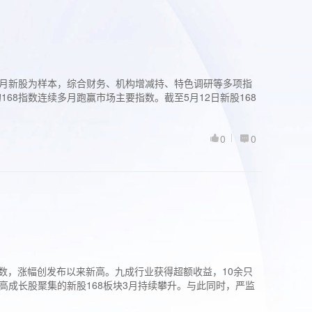
过3个月新股为样本，综合财务、机构增减持、特色调研等多项指
68指数连续多月跑赢市场主要指数。截至5月12日新股168
0
0
股指数，涨幅创发布以来新高。九成行业获得超额收益，10余只
高成长股聚集的新股168板块3月持续攀升。与此同时，严监