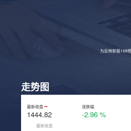
为反映新股168
走势图
最新收盘
涨跌幅
1444.82
-2.96 %