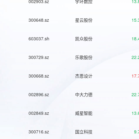
002903.sz
宇环数控
13.
300648.sz
星云股份
15.
603037.sh
凯众股份
18.
300729.sz
乐歌股份
22.
300668.sz
杰恩设计
17.
002896.sz
中大力德
22.
002849.sz
威星智能
13.
300716.sz
国立科技
9.