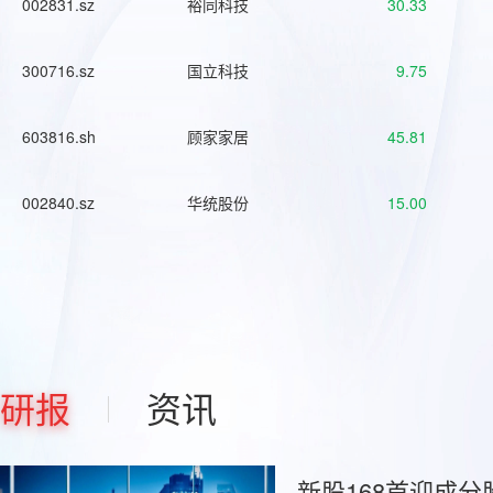
002831.sz
裕同科技
30.33
300716.sz
国立科技
9.75
603816.sh
顾家家居
45.81
002840.sz
华统股份
15.00
研报
资讯
新股168首迎成分