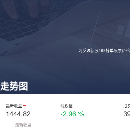
为反映新股168榜单股票价
走势图
最新收盘
涨跌幅
成
1444.82
-2.96 %
3