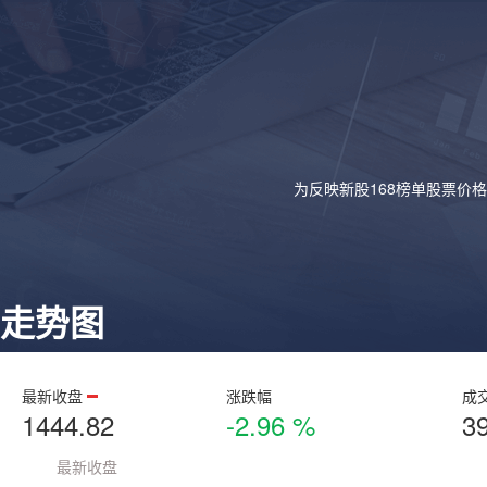
为反映新股168榜单股票价
走势图
最新收盘
涨跌幅
成
1444.82
-2.96 %
3