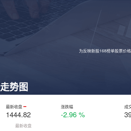
为反映新股168榜单股票价
走势图
最新收盘
涨跌幅
成
1444.82
-2.96 %
3