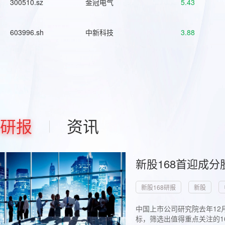
300510.sz
金冠电气
5.43
603996.sh
中新科技
3.88
研报
资讯
新股168首迎成分
新股168研报
新股
中国上市公司研究院去年12
标，筛选出值得重点关注的1