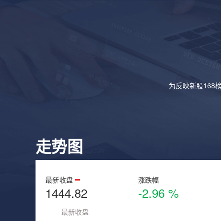
为反映新股168
走势图
最新收盘
涨跌幅
1444.82
-2.96 %