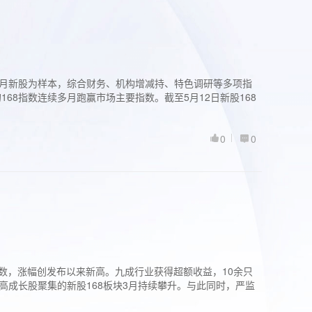
过3个月新股为样本，综合财务、机构增减持、特色调研等多项指
68指数连续多月跑赢市场主要指数。截至5月12日新股168
0
0
股指数，涨幅创发布以来新高。九成行业获得超额收益，10余只
高成长股聚集的新股168板块3月持续攀升。与此同时，严监