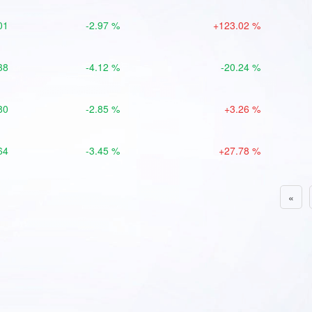
01
-2.97 %
+123.02 %
38
-4.12 %
-20.24 %
80
-2.85 %
+3.26 %
64
-3.45 %
+27.78 %
«