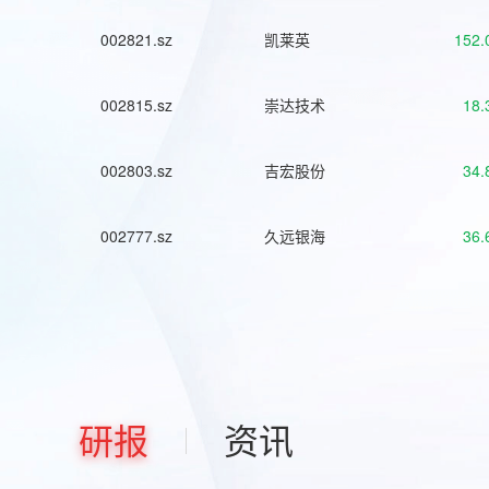
002821.sz
凯莱英
152.
002815.sz
崇达技术
18.
002803.sz
吉宏股份
34.
002777.sz
久远银海
36.
研报
资讯