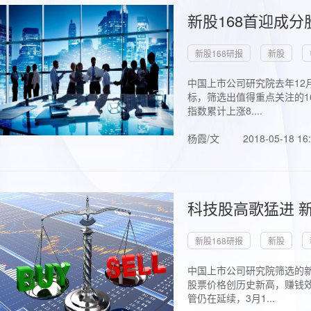
新股168首迎成分
新股168研报
新股
中国上市公司研究院去年12
标，筛选出值得重点关注的1
指数累计上涨8....
杨霞/文
2018-05-18 16
科技股高歌猛进 新
新股168研报
新股
中国上市公司研究院筛选的新
股票价格创历史新高，赚钱效
管仍在延续，3月1...