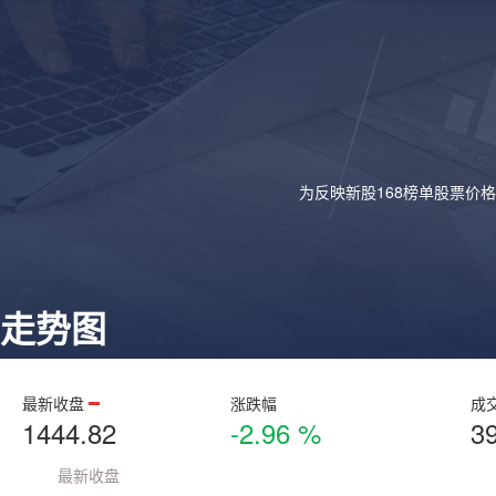
为反映新股168榜单股票价
走势图
最新收盘
涨跌幅
成
1444.82
-2.96 %
3