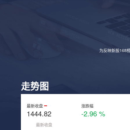
为反映新股168
走势图
最新收盘
涨跌幅
1444.82
-2.96 %