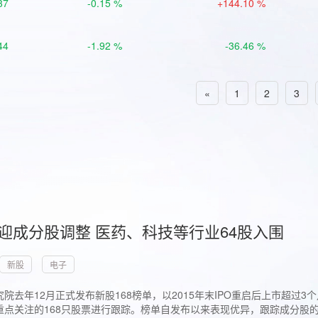
37
-0.15 %
+144.10 %
44
-1.92 %
-36.46 %
«
1
2
3
首迎成分股调整 医药、科技等行业64股入围
新股
电子
院去年12月正式发布新股168榜单，以2015年末IPO重启后上市超
点关注的168只股票进行跟踪。榜单自发布以来表现优异，跟踪成分股的1