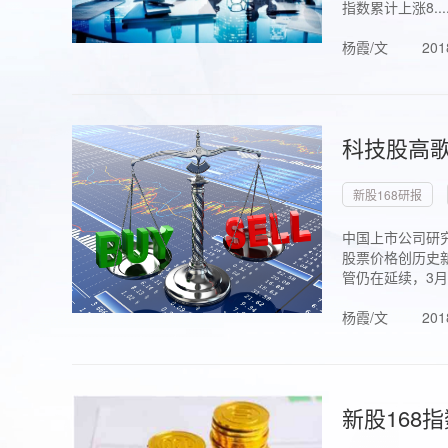
指数累计上涨8...
杨霞/文
201
科技股高歌
新股168研报
中国上市公司研究
股票价格创历史新
管仍在延续，3月1.
杨霞/文
201
新股168