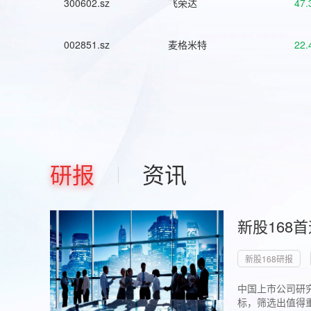
300602.sz
飞荣达
47.
002851.sz
麦格米特
22.
研报
资讯
新股168
新股168研报
中国上市公司研究
标，筛选出值得重