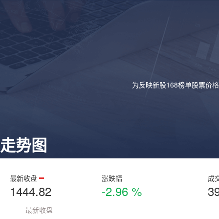
为反映新股168榜单股票价
走势图
最新收盘
涨跌幅
成
1444.82
-2.96 %
3